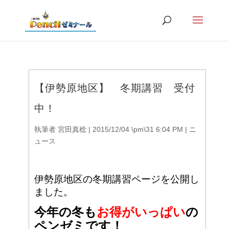
【伊勢原地区】 冬期講習 受付
中！
執筆者
宮田真稔
|
2015/12/04 \pm\31 6:04 PM
|
ニ
ュース
伊勢原地区の冬期講習ページを公開し
ました。
今年の冬も
お
得がいっぱい
の
ペンゼミです！