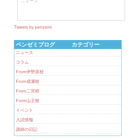
ニュース
Tweets by penzemi
ペンゼミブログ カテゴリー
ニュース
コラム
From伊勢原校
From成瀬校
From二宮校
From山王校
イベント
入試情報
講師の日記