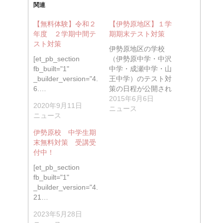
関連
【無料体験】令和２
【伊勢原地区】１学
年度 ２学期中間テ
期期末テスト対策
スト対策
伊勢原地区の学校
[et_pb_section
（伊勢原中学・中沢
fb_built="1"
中学・成瀬中学・山
_builder_version="4.
王中学）のテスト対
6.…
策の日程が公開され
ました。 …
2015年6月6日
2020年9月11日
ニュース
ニュース
伊勢原校 中学生期
末無料対策 受講受
付中！
[et_pb_section
fb_built="1"
_builder_version="4.
21…
2023年5月28日