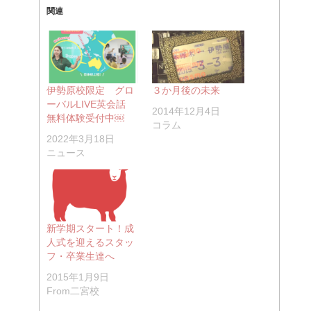
関連
伊勢原校限定 グロ
３か月後の未来
ーバルLIVE英会話
2014年12月4日
無料体験受付中￼
コラム
2022年3月18日
ニュース
新学期スタート！成
人式を迎えるスタッ
フ・卒業生達へ
2015年1月9日
From二宮校