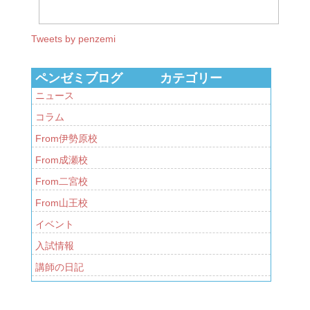
Tweets by penzemi
ペンゼミブログ カテゴリー
ニュース
コラム
From伊勢原校
From成瀬校
From二宮校
From山王校
イベント
入試情報
講師の日記