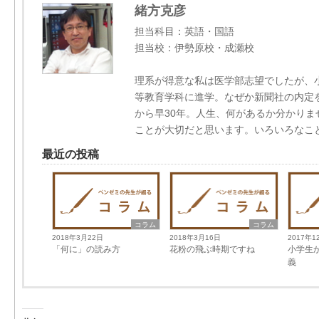
緒方克彦
担当科目：英語・国語
担当校：伊勢原校・成瀬校
理系が得意な私は医学部志望でしたが、
等教育学科に進学。なぜか新聞社の内定
から早30年。人生、何があるか分かり
ことが大切だと思います。いろいろなこ
最近の投稿
コラム
コラム
2018年3月22日
2018年3月16日
2017年1
「何に」の読み方
花粉の飛ぶ時期ですね
小学生
義