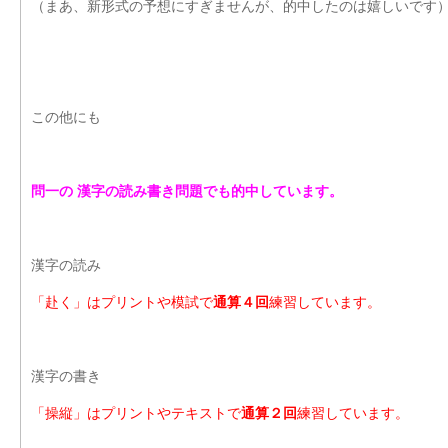
（まあ、新形式の予想にすぎませんが、的中したのは嬉しいです
この他にも
問一の 漢字の読み書き問題でも的中しています。
漢字の読み
「赴く」はプリントや模試で
通算４回
練習しています。
漢字の書き
「操縦」はプリントやテキストで
通算２回
練習しています。