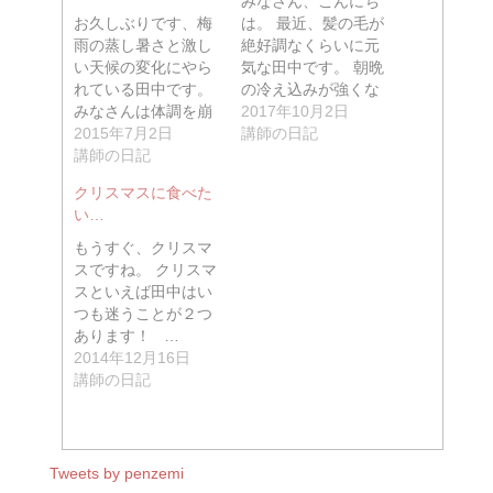
みなさん、こんにち
お久しぶりです、梅
は。 最近、髪の毛が
雨の蒸し暑さと激し
絶好調なくらいに元
い天候の変化にやら
気な田中です。 朝晩
れている田中です。
の冷え込みが強くな
みなさんは体調を崩
り、風…
2017年10月2日
したりせ…
2015年7月2日
講師の日記
講師の日記
クリスマスに食べた
い…
もうすぐ、クリスマ
スですね。 クリスマ
スといえば田中はい
つも迷うことが２つ
あります！ …
2014年12月16日
講師の日記
Tweets by penzemi