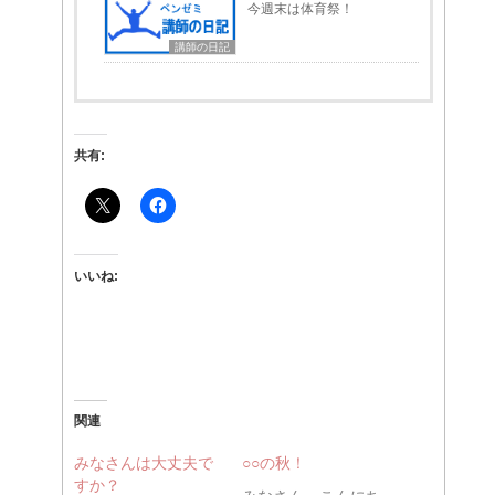
今週末は体育祭！
講師の日記
共有:
いいね:
関連
みなさんは大丈夫で
○○の秋！
すか？