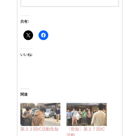
共有:
いいね:
関連
第３２回IC活動告知
〔告知〕第２７回IC
活動