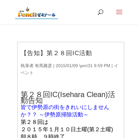
【告知】第２８回IC活動
執筆者
有馬雅彦
|
2015/01/09 \pm\31 9:59 PM
|
イ
ベント
第２８回IC(Isehara Clean)活
動告知
皆で伊勢原の街をきれいにしません
か？？ ～伊勢原掃除活動～
第２８回は
２０１５年１月１０日土曜(第２土曜)
朝８時 ９時終了