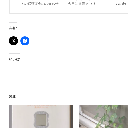
冬の保護者会のお知らせ
今日は道灌まつり
○○の秋
共有:
いいね:
関連