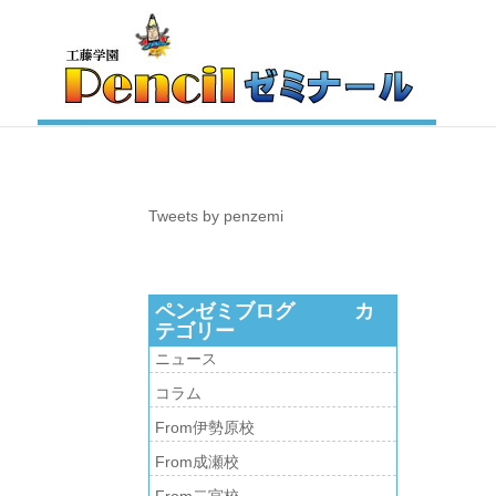
Tweets by penzemi
ペンゼミブログ カ
テゴリー
ニュース
コラム
From伊勢原校
From成瀬校
From二宮校