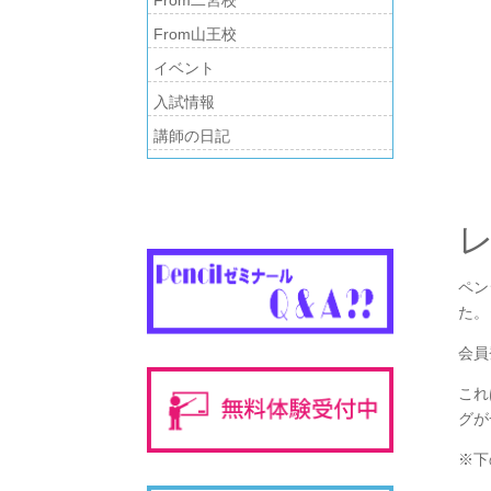
From山王校
イベント
入試情報
講師の日記
ペン
た。
会員
これ
グが
※下