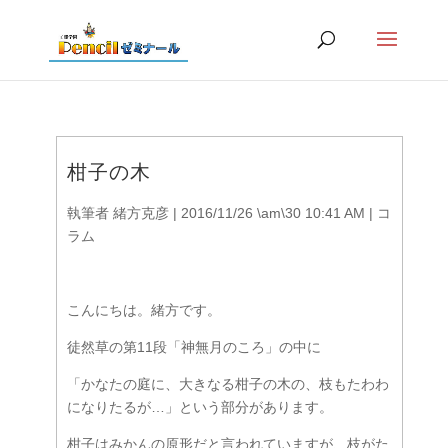
柑子の木
執筆者
緒方克彦
|
2016/11/26 \am\30 10:41 AM
|
コ
ラム
こんにちは。緒方です。
徒然草の第11段「神無月のころ」の中に
「かなたの庭に、大きなる柑子の木の、枝もたわわ
になりたるが…」という部分があります。
柑子はみかんの原形だと言われていますが、枝がた