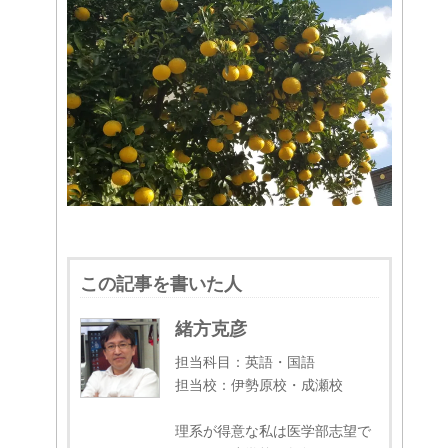
この記事を書いた人
緒方克彦
担当科目：英語・国語
担当校：伊勢原校・成瀬校
理系が得意な私は医学部志望で